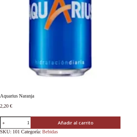
Aquarius Naranja
2,20
€
Añadir al carrito
SKU:
101
Categoría:
Bebidas