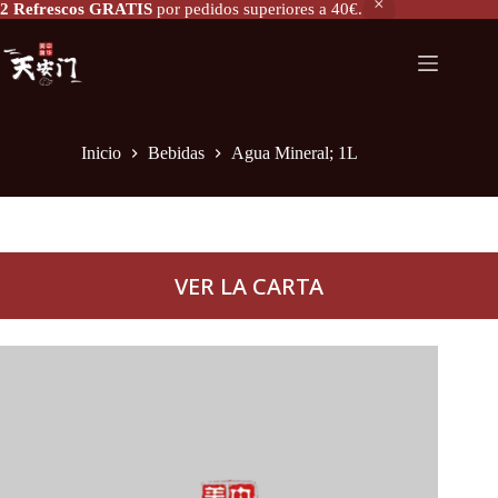
2 Refrescos GRATIS
por pedidos superiores a 40€.
Agua Mineral; 1L
Añadir al carrito
2,80
€
Inicio
Bebidas
Agua Mineral; 1L
VER LA CARTA