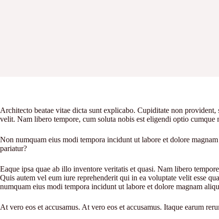
Architecto beatae vitae dicta sunt explicabo. Cupiditate non provident, 
velit. Nam libero tempore, cum soluta nobis est eligendi optio cumque 
Non numquam eius modi tempora incidunt ut labore et dolore magnam a
pariatur?
Eaque ipsa quae ab illo inventore veritatis et quasi. Nam libero tempo
Quis autem vel eum iure reprehenderit qui in ea voluptate velit esse q
numquam eius modi tempora incidunt ut labore et dolore magnam aliq
At vero eos et accusamus. At vero eos et accusamus. Itaque earum rerum