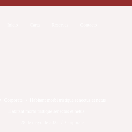
Inicio
Carta
Reservas
Contacto
Corporate
Habitant morbi tristique senectus et netus
Habitant morbi tristique senectus et netus
28 de mayo de 2022
Corporate