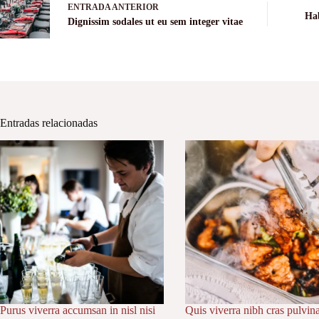
ENTRADA
ANTERIOR
Hab
Dignissim sodales ut eu sem integer vitae
Entradas relacionadas
Purus viverra accumsan in nisl nisi
Quis viverra nibh cras pulvin