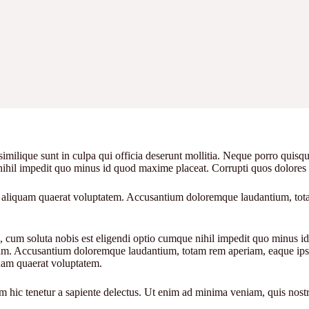
similique sunt in culpa qui officia deserunt mollitia. Neque porro quisq
nihil impedit quo minus id quod maxime placeat. Corrupti quos dolores e
liquam quaerat voluptatem. Accusantium doloremque laudantium, totam 
re, cum soluta nobis est eligendi optio cumque nihil impedit quo minus
uam. Accusantium doloremque laudantium, totam rem aperiam, eaque ipsa 
uam quaerat voluptatem.
 hic tenetur a sapiente delectus. Ut enim ad minima veniam, quis nostr