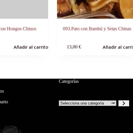
 con Hongos Chinos
093.Pato con Bambú y Setas Chinas
Añadir al carrito
Añadir al carr
13,00
€
Categorías
os
arto