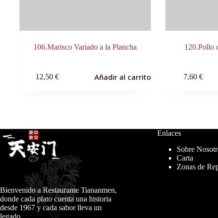
106.Marisco Variado a la Plancha
120.Pollo
Añadir al carrito
12,50
€
7,60
€
Enlaces
Sobre Nosotr
Carta
Zonas de Rep
Bienvenido a Restaurante Tiananmen,
donde cada plato cuenta una historia
desde 1967 y cada sabor lleva un
legado.