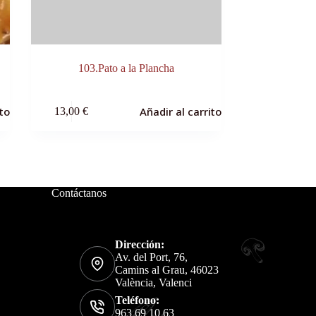
103.Pato a la Plancha
ito
Añadir al carrito
13,00
€
Contáctanos
Dirección:
Av. del Port, 76,
Camins al Grau, 46023
València, Valenci
Teléfono:
963 69 10 63