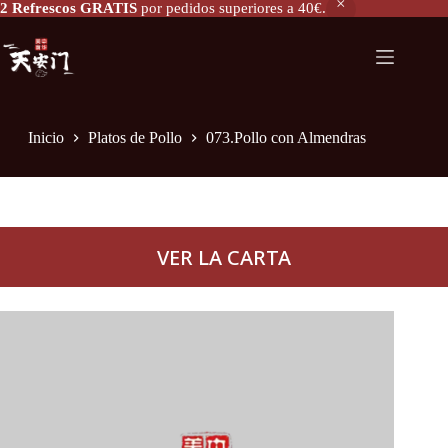
2 Refrescos GRATIS
por pedidos superiores a 40€.
073.Pollo con Almendras
Añadir al carrito
7,60
€
Inicio
Platos de Pollo
073.Pollo con Almendras
VER LA CARTA