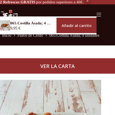
2 Refrescos GRATIS
por pedidos superiores a 40€.
065.Costilla Asada; 4 unidades
Añadir al carrito
9,95
€
Inicio
Platos de Cerdo
065.Costilla Asada; 4 unidades
VER LA CARTA