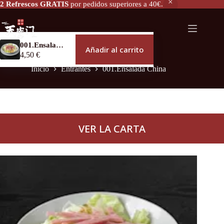
2 Refrescos GRATIS
por pedidos superiores a 40€.
001.Ensalada China
Añadir al carrito
4,50
€
Inicio
Entrantes
001.Ensalada China
VER LA CARTA